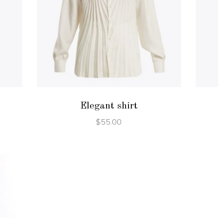
ADD TO CART
s
Elegant shirt
$
55.00