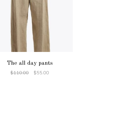
ADD TO CART
The all day pants
$
110.00
$
55.00