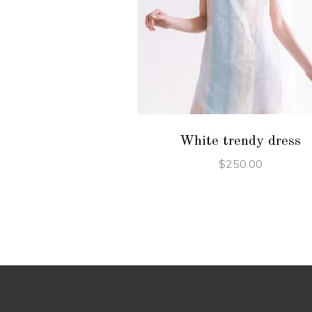
ADD TO CART
White trendy dress
$
250.00