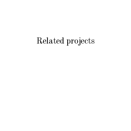
Related projects
PRODUITS FROIDS
Sandwichs
PRODUITS FROIDS
Végétariens
Sandwich Mixte
PRODUITS FROIDS
EGG Muffin
PRODUITS FROIDS
Salade César