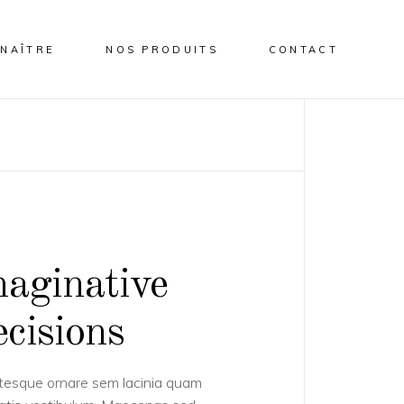
NAÎTRE
NOS PRODUITS
CONTACT
aginative
cisions
tesque ornare sem lacinia quam