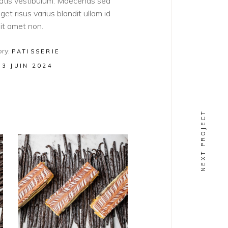
atis vestibulum. Maecenas sed
get risus varius blandit ullam id
sit amet non.
ry:
PATISSERIE
13 JUIN 2024
NEXT PROJECT
PATISSERIE
Mille Feuille