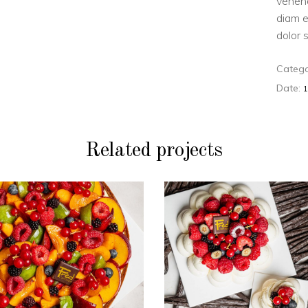
venen
diam e
dolor 
Catego
Date:
Related projects
PATISSERIE
Tartes aux
PATISSERIE
Fruits
Pavlovas
Jaunes