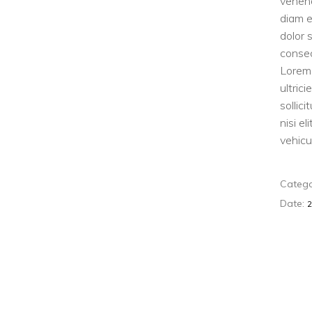
venen
diam e
dolor 
consec
Lorem 
ultric
sollic
nisi e
vehicul
Catego
Date: