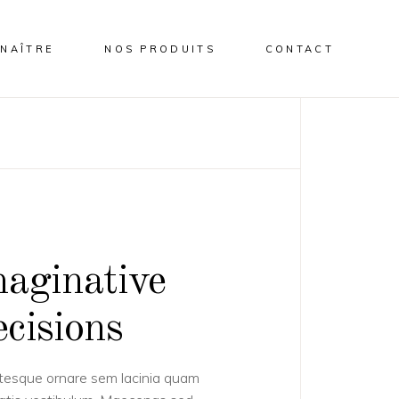
NAÎTRE
NOS PRODUITS
CONTACT
aginative
cisions
tesque ornare sem lacinia quam