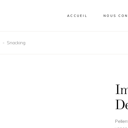
ACCUEIL
NOUS CON
s
-
Snacking
Im
De
Pellen