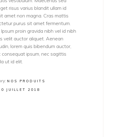
atis vestibulum. Maecenas sed
get risus varius blandit ullam id
sit amet non magna. Cras mattis
tetur purus sit amet fermentum.
Ipsum proin gravida nibh vel id nibh
ies velit auctor aliquet. Aenean
itudin, lorem quis bibendum auctor,
lit consequat ipsum, nec sagittis
a ut id elit.
ry:
NOS PRODUITS
20 JUILLET 2018