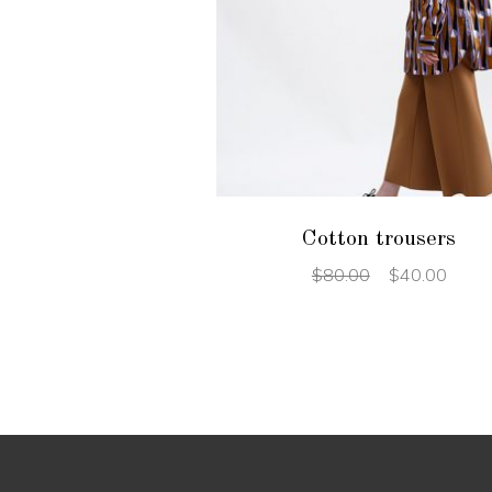
ADD TO CART
Cotton trousers
$
80.00
$
40.00