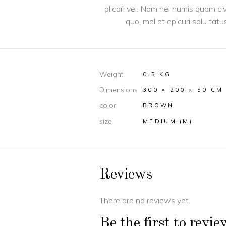
plicari vel. Nam nei numis quam ci
quo, mel et epicuri salu tatu
Weight
0.5 KG
Dimensions
300 × 200 × 50 CM
color
BROWN
size
MEDIUM (M)
Reviews
There are no reviews yet.
Be the first to revi