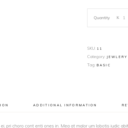
Quantity
SKU:
11
Category:
JEWLERY
Tag:
BASIC
ION
ADDITIONAL INFORMATION
RE
i, pri choro cont enti ones in. Mea at malor um lobotis iudic ab