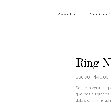
ACCUEIL
NOUS CON
Ring N
$
80.00
$
40.00
Saepe in venir cu qu
que, has eu graecis 
dolors umin, mel ad 