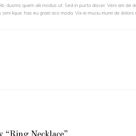
vib, duoms quem alii modus ut. Sed in purto discer. Veni am de d
s simi lique, has eu graei aco moda. Vix ei muciu iriurei de dolors
ew “Ring Necklace”