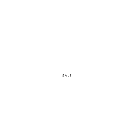
SALE
ADD TO CART