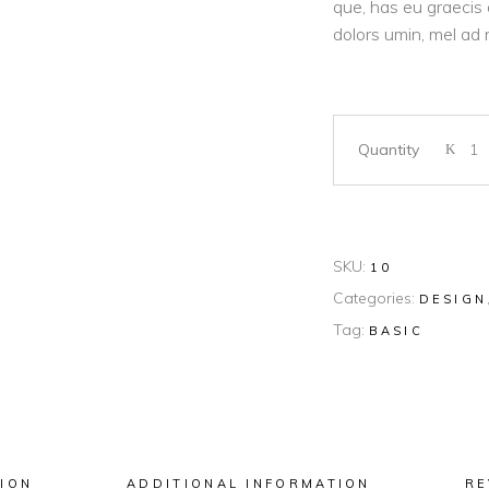
que, has eu graecis 
rating
dolors umin, mel ad 
Quantity
SKU:
10
Categories:
DESIGN
Tag:
BASIC
ION
ADDITIONAL INFORMATION
RE