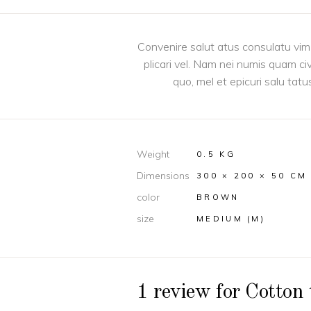
Convenire salut atus consulatu vim e
plicari vel. Nam nei numis quam ci
quo, mel et epicuri salu tatu
Weight
0.5 KG
Dimensions
300 × 200 × 50 CM
color
BROWN
size
MEDIUM (M)
1 review for
Cotton 