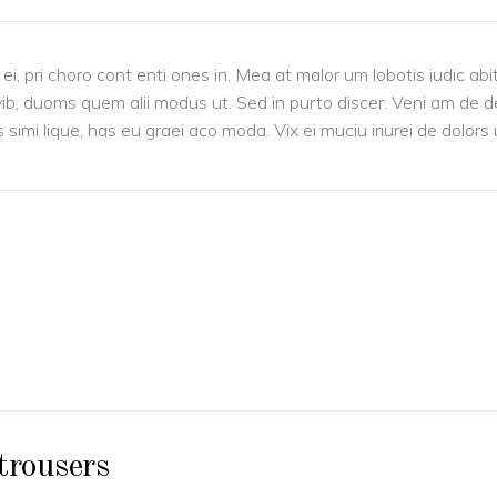
i, pri choro cont enti ones in. Mea at malor um lobotis iudic ab
vib, duoms quem alii modus ut. Sed in purto discer. Veni am de d
s simi lique, has eu graei aco moda. Vix ei muciu iriurei de dolors
trousers