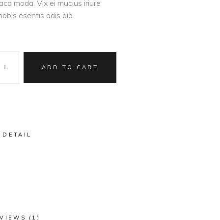
aco moda. Vix ei mucius iriure
nobis esentis adis dio.
ADD TO CART
,
DETAIL
VIEWS (1)