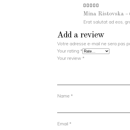
Rated
5
out
–
Mina Ristovska
of 5
Erat salutat ad eos, g
Add a review
Votre adresse e-mail ne sera pas pu
Your rating
*
Your review
*
Name
*
Email
*