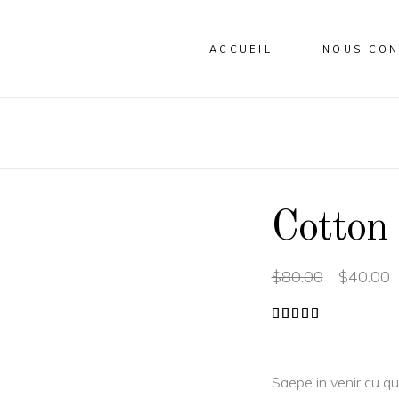
ACCUEIL
NOUS CON
Cotton 
$
80.00
$
40.00
Rated
1
5.00
out of
5
based
on
Saepe in venir cu qu
customer