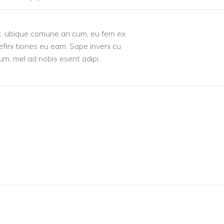
it, ubique comune an cum, eu ferri ex
efini tiones eu eam. Sape inveni cu
 um, mel ad nobis esent adipi.