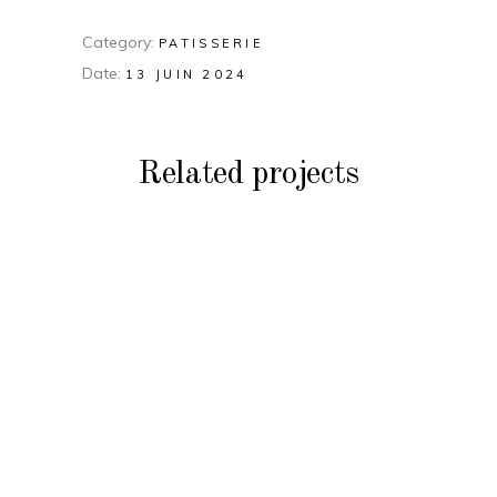
Category:
PATISSERIE
Date:
13 JUIN 2024
Related projects
PATISSERIE
Glace chocolat
PATISSERIE
Tartes aux Fruits
Jaunes